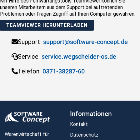
Mit Hilfe des Fernwartungstools TeamViewer können Sie
unseren Mitarbeitern aus dem Support bei auftretenden
Problemen oder Fragen Zugriff auf Ihren Computer gewähren.
TEAMVIEWER HERUNTERLADEN
Support
support@software-concept.de
Service
service.wegscheider-os.de
Telefon
0371-38287-60
Informationen
Kontakt
Warenwirtschaft für
Datenschutz