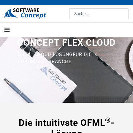
Suchen
CONCEPT FLEX CLOUD
DIE #1 CLOUD-LÖSUNG
FÜR DIE
BÜROMÖBELBRANCHE
®
Die intuitivste OFML
-