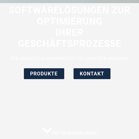
SOFTWARELÖSUNGEN ZUR
OPTIMIERUNG
IHRER
GESCHÄFTSPROZESSE
WIR SCHAFFEN MEHRWERTE FÜR UNSEREN KUNDEN!
PRODUKTE
KONTAKT
fas fa-chevron-down