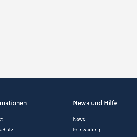
reichen – spannende Projekttage bei ckw und Kopfermann
 Isa!
rmationen
News und Hilfe
kt
News
schutz
Fernwartung