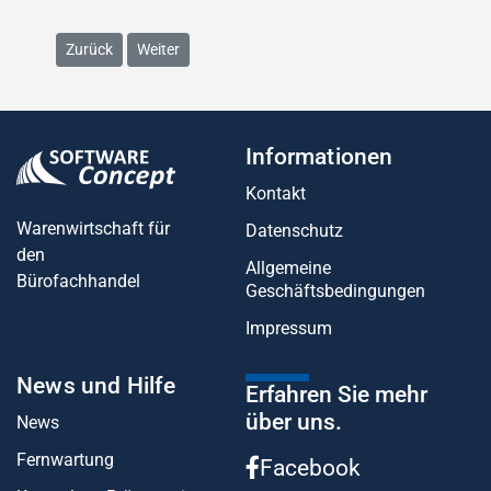
Vorheriger Beitrag: Software-Concept auf der 19. Chemnitzer
Nächster Beitrag: Software-Concept unterstützt d
Zurück
Weiter
Informationen
Kontakt
Warenwirtschaft für
Datenschutz
den
Allgemeine
Bürofachhandel
Geschäftsbedingungen
Impressum
News und Hilfe
Erfahren Sie mehr
über uns.
News
Fernwartung
Facebook