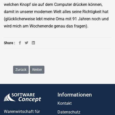
welchen Knopf sie auf dem Computer drücken können,
damit in unserer modernen Welt alles seine Richtigkeit hat
(glücklicherweise lebt meine Oma mit 91 Jahren noch und
wird mich am Wochenende genau das fragen).
Share :
Vorheriger Beitrag: Software-Concept unterstützt den Nachwu
Nächster Beitrag: Das war RE:CONNECT – Unser An
Zurück
Weiter
Informationen
Kontakt
Warenwirtschaft für
Datenschutz